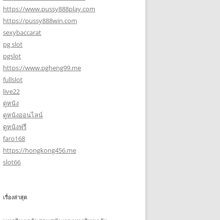
https://www.pussy888play.com
https://pussy888win.com
sexybaccarat
pg slot
pgslot
https://www.pgheng99.me
fullslot
live22
ดูหนัง
ดูหนังออนไลน์
ดูหนังฟรี
faro168
https://hongkong456.me
slot66
เรื่องล่าสุด