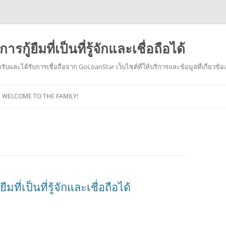
ู้ยืมที่เป็นที่รู้จักและเชื่อถือได้
ับและได้รับการเชื่อถือจาก GoLoanStar เว็บไซต์ที่ให้บริการและข้อมูลที่เกี่ยวข้อ
ข้าม
ไป
WELCOME TO THE FAMILY!
ยัง
เนื้อหา
ที่เป็นที่รู้จักและเชื่อถือได้