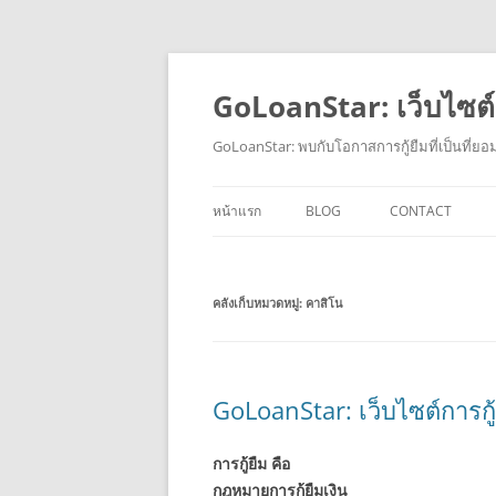
GoLoanStar: เว็บไซต์การก
GoLoanStar: พบกับโอกาสการกู้ยืมที่เป็นที่ยอมร
หน้าแรก
BLOG
CONTACT
คลังเก็บหมวดหมู่:
คาสิโน
GoLoanStar: เว็บไซต์การกู้ยืม
การกู้ยืม คือ
กฎหมายการกู้ยืมเงิน